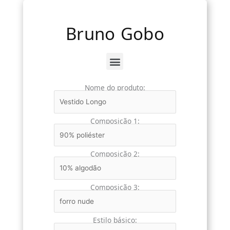
Ir
para
Bruno Gobo
o
conteúdo
Menu
Nome do produto:
Composição 1:
Composição 2:
Composição 3:
Estilo básico: